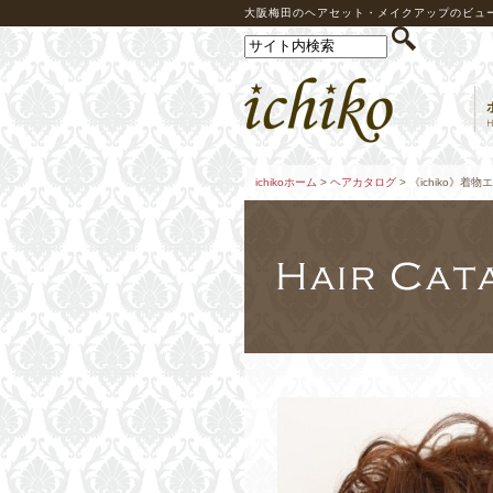
大阪梅田のヘアセット・メイクアップのビューテ
ichikoホーム
>
ヘアカタログ
> 《ichiko》