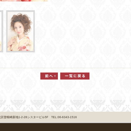
曽根崎新地1-2-28シスタービル5F TEL:06-6343-1516